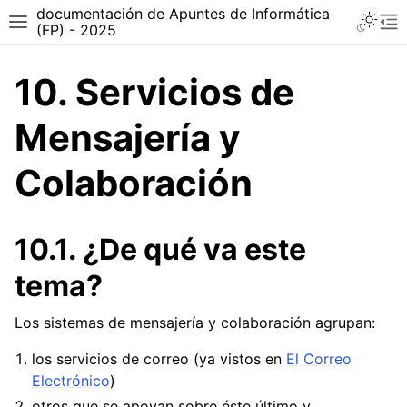
documentación de Apuntes de Informática
Toggle 
Toggle site navigation sidebar
To
(FP) - 2025
10.
Servicios de
Mensajería y
Colaboración
10.1.
¿De qué va este
tema?
Los sistemas de mensajería y colaboración agrupan:
ggle navigation of ASIR - Técnico superior en Administración de Sis
los servicios de correo (ya vistos en
El Correo
Electrónico
)
ggle navigation of DAW - Técnico Superior en Desarrollo de Aplicac
otros que se apoyan sobre éste último y