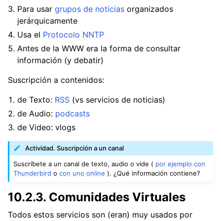
ggle navigation of DIW - Diseño de Interfaces Web
Para usar
grupos de noticias
organizados
jerárquicamente
Usa el
Protocolo NNTP
ggle navigation of Temas y Ejercicios Repaso
Antes de la WWW era la forma de consultar
información (y debatir)
ggle navigation of Ejercicios y Prácticas de Sistemas
Suscripción a contenidos:
ggle navigation of Ejercicios y Prácticas de Redes
de Texto:
RSS
(vs servicios de noticias)
ggle navigation of Ejercicios y Prácticas de Servicios
de Audio:
podcasts
de Video: vlogs
ggle navigation of Ejercicios y Prácticas de Programación
Actividad. Suscripción a un canal
ggle navigation of Ejercicios de Bases de Datos
Suscríbete a un canal de texto, audio o vide (
por ejemplo con
ggle navigation of Ideas de Proyectos Fin de Ciclo (PFC)
Thunderbird
o
con uno online
). ¿Qué información contiene?
10.2.3.
Comunidades Virtuales
Todos estos servicios son (eran) muy usados por