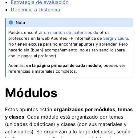
ggle navigation of DIW - Diseño de Interfaces Web
Estrategia de evaluación
Docencia a Distancia
Nota
ggle navigation of Temas y Ejercicios Repaso
Puedes encontrar
un montón de materiales
de otros
profesores en la web Apuntes FP Informática de
Sergi
y
Laura
.
ggle navigation of Ejercicios y Prácticas de Sistemas
No tienes excusa para no encontrar apuntes y aprender. Pero
hacerlo sin (buen) acompañamiento, no es tan sencillo (para
ggle navigation of Ejercicios y Prácticas de Redes
eso le pagas al profesor)
Además,
en la página principal de cada módulo
, puedes ver
ggle navigation of Ejercicios y Prácticas de Servicios
referencias a materiales completos.
ggle navigation of Ejercicios y Prácticas de Programación
Módulos
ggle navigation of Ejercicios de Bases de Datos
ggle navigation of Ideas de Proyectos Fin de Ciclo (PFC)
Estos apuntes están
organizados por módulos, temas
y clases
. Cada módulo está organizado por temas
(unidades didácticas) y clases (con sus materiales y
actividades). Se organizan a lo largo del curso, según