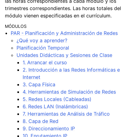
las horas correspondientes a cada módulo y los
trimestres correspondientes. Las horas totales del
módulo vienen especificadas en el currículum.
MÓDULOS
ggle navigation of Ideas de Proyectos Fin de Ciclo (PFC)
PAR - Planificación y Administración de Redes
¿Qué voy a aprender?
Planificación Temporal
Unidades Didácticas y Sesiones de Clase
1. Arrancar el curso
2. Introducción a las Redes Informáticas e
Internet
3. Capa Física
4. Herramientas de Simulación de Redes
5. Redes Locales (Cableadas)
6. Redes LAN (Inalámbricas)
7. Herramientas de Análisis de Tráfico
8. Capa de Red
9. Direccionamiento IP
10. Enrutamiento IP