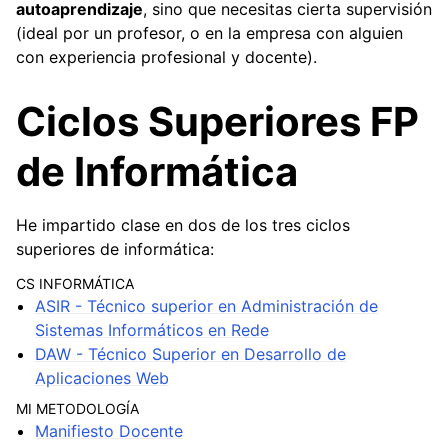
autoaprendizaje
, sino que necesitas cierta supervisión
(ideal por un profesor, o en la empresa con alguien
con experiencia profesional y docente).
Ciclos Superiores FP
de Informática
He impartido clase en dos de los tres ciclos
ggle navigation of PAR - Planificación y Administración de Redes
superiores de informática:
ggle navigation of SRI - Servicios de Red e Internet
CS INFORMÁTICA
ASIR - Técnico superior en Administración de
ggle navigation of BD - Bases de Datos
Sistemas Informáticos en Rede
ggle navigation of DWeS - Desarrollo Web en Entorno Servidor
DAW - Técnico Superior en Desarrollo de
Aplicaciones Web
ggle navigation of DWeC - Desarrollo Web en Entorno Cliente
MI METODOLOGÍA
Manifiesto Docente