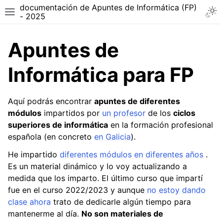
documentación de Apuntes de Informática (FP)
Togg
Toggle site navigation sidebar
- 2025
Apuntes de
Informática para FP
Aquí podrás encontrar
apuntes de diferentes
módulos
impartidos por
un profesor
de los
ciclos
superiores de informática
en la formación profesional
española (en concreto
en Galicia
).
He impartido
diferentes módulos en diferentes años
.
Es un material dinámico y lo voy actualizando a
ggle navigation of ASIR - Técnico superior en Administración de Sis
medida que los imparto. El último curso que impartí
fue en el curso 2022/2023 y aunque
no estoy dando
clase ahora
trato de dedicarle algún tiempo para
ggle navigation of DAW - Técnico Superior en Desarrollo de Aplicac
mantenerme al día.
No son materiales de